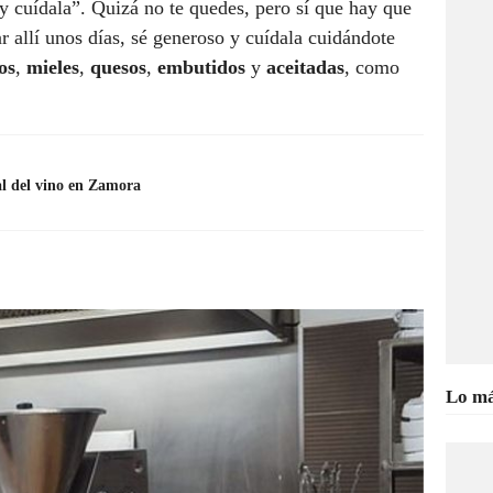
 y cuídala”. Quizá no te quedes, pero sí que hay que
r allí unos días, sé generoso y cuídala cuidándote
os
,
mieles
,
quesos
,
embutidos
y
aceitadas
, como
al del vino en Zamora
Lo má