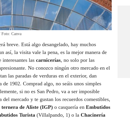
/ Foto: Canva
erá breve. Está algo desangelado, hay muchos
n así, la visita vale la pena, es la mejor manera de
 interesantes las
carnicerías
, no solo por las
presionante. No conozco ningún otro mercado en el
an las paradas de verduras en el exterior, dan
sta de 1902. Comprad algo, no seáis unos simples
emente, si no es San Pedro, va a ser imposible
rca del mercado y te gustan los recuerdos comestibles,
,
ternera de Aliste (IGP)
o casquería en
Embutidos
butidos Turista
(Villalpando, 1) o la
Chacinería