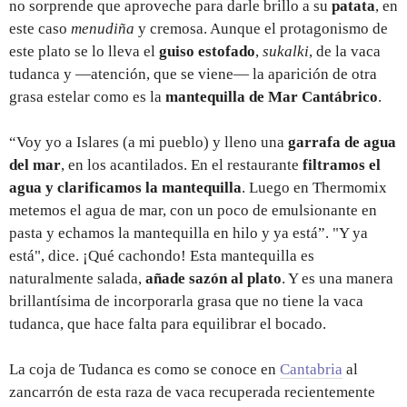
no sorprende que aproveche para darle brillo a su
patata
, en
este caso
menudiña
y cremosa. Aunque el protagonismo de
este plato se lo lleva el
guiso estofado
,
sukalki
, de la vaca
tudanca y —atención, que se viene— la aparición de otra
grasa estelar como es la
mantequilla de Mar Cantábrico
.
“Voy yo a Islares (a mi pueblo) y lleno una
garrafa de agua
del mar
, en los acantilados. En el restaurante
filtramos el
agua y clarificamos la mantequilla
. Luego en Thermomix
metemos el agua de mar, con un poco de emulsionante en
pasta y echamos la mantequilla en hilo y ya está”. "Y ya
está", dice. ¡Qué cachondo! Esta mantequilla es
naturalmente salada,
añade sazón al plato
. Y es una manera
brillantísima de incorporarla grasa que no tiene la vaca
tudanca, que hace falta para equilibrar el bocado.
La coja de Tudanca es como se conoce en
Cantabria
al
zancarrón de esta raza de vaca recuperada recientemente