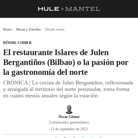
RECETAS
Home
Barras y Estrellas
Dónde comer
TRUCOS
DÓNDE COMER
DESPENSA
El restaurante Islares de Julen
BARRAS Y ESTRELLAS
Bergantiños (Bilbao) o la pasión por
la gastronomía del norte
DÓNDE COMER
CRÓNICA | La cocina de Julen Bergantiños, reflexionada
ÍDOLOS DE MESAS
y arraigada al territorio del norte peninsular, toma forma
en cuatro menús anuales según la estación
CUADERNO DE VIAJE
TRADICIÓN
Óscar Gómez
MENÚ DEL DÍA
Comunicador gastronómico
13 de septiembre de 2023
A CUCHILLO