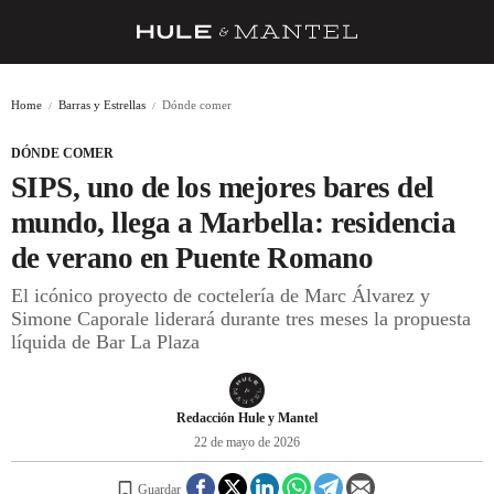
RECETAS
Home
Barras y Estrellas
Dónde comer
TRUCOS
DÓNDE COMER
DESPENSA
SIPS, uno de los mejores bares del
BARRAS Y ESTRELLAS
mundo, llega a Marbella: residencia
de verano en Puente Romano
DÓNDE COMER
El icónico proyecto de coctelería de Marc Álvarez y
ÍDOLOS DE MESAS
Simone Caporale liderará durante tres meses la propuesta
líquida de Bar La Plaza
CUADERNO DE VIAJE
TRADICIÓN
Redacción Hule y Mantel
MENÚ DEL DÍA
22 de mayo de 2026
A CUCHILLO
Guardar