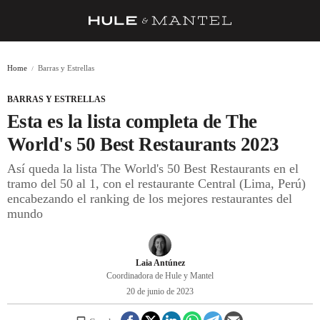
RECETAS
Home
Barras y Estrellas
TRUCOS
BARRAS Y ESTRELLAS
DESPENSA
Esta es la lista completa de The
BARRAS Y ESTRELLAS
World's 50 Best Restaurants 2023
Así queda la lista The World's 50 Best Restaurants en el
DÓNDE COMER
tramo del 50 al 1, con el restaurante Central (Lima, Perú)
ÍDOLOS DE MESAS
encabezando el ranking de los mejores restaurantes del
mundo
CUADERNO DE VIAJE
TRADICIÓN
Laia Antúnez
Coordinadora de Hule y Mantel
MENÚ DEL DÍA
20 de junio de 2023
A CUCHILLO