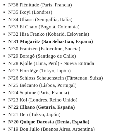
Nº36 Plénitude (París, Francia)
Nº35 Ikoyi (Londres)
Nº34 Uliassi (Senigallia, Italia)
Nº33 El Chato (Bogotá, Colombia)
Nº32 Hisa Franko (Kobarid, Eslovenia)
Nº31 Mugaritz (San Sebastián, España)
Nº30 Frantzén (Estocolmo, Suecia)
Nº29 Boragó (Santiago de Chile)
Nº28 Kjolle (Lima, Perú) - Nueva Entrada
Nº27 Florilège (Tokyo, Japón)
Nº26 Schloss Schauenstein (Fürstenau, Suiza)
Nº25 Belcanto (Lisboa, Portugal)
Nº24 Septime (París, Francia)
Nº23 Kol (Londres, Reino Unido)
Nº22 Elkano (Getaria, España)
Nº21 Den (Tokyo, Japón)
Nº20 Quique Dacosta (Denia, España)
Nº19 Don Julio (Buenos Aires, Argentina)