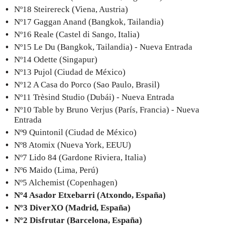
Nº18 Steirereck (Viena, Austria)
Nº17 Gaggan Anand (Bangkok, Tailandia)
Nº16 Reale (Castel di Sango, Italia)
Nº15 Le Du (Bangkok, Tailandia) - Nueva Entrada
Nº14 Odette (Singapur)
Nº13 Pujol (Ciudad de México)
Nº12 A Casa do Porco (Sao Paulo, Brasil)
Nº11 Trèsind Studio (Dubái) - Nueva Entrada
Nº10 Table by Bruno Verjus (París, Francia) - Nueva
Entrada
Nº9 Quintonil (Ciudad de México)
Nº8 Atomix (Nueva York, EEUU)
Nº7 Lido 84 (Gardone Riviera, Italia)
Nº6 Maido (Lima, Perú)
Nº5 Alchemist (Copenhagen)
Nº4 Asador Etxebarri (Atxondo, España)
Nº3 DiverXO (Madrid, España)
Nº2 Disfrutar (Barcelona, España)