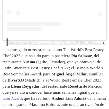
Una publicación compartida de The Worlds 50 Best Restaurants (@theworlds50best)
Se
han entregado otros premios como The World's Best Pastry
Chef 2023 que ha sido para la pastelera
Pía Salazar
, del
restaurante
Nuema
(Quito, Ecuador), que ya obtuvo el de
Latin America’s Best Pastry Chef 2022; el Bernoia World's
Best Sommelier Award, para
Miguel Ángel Villar
, sumiller
de
DiverXO
(Madrid); y el World Best Female Chef 2023
para
Elena Reygadas
, del restaurante
Rosetta
de México,
que ya se dio a conocer hace unas semanas. Igual que el
Icon Award
, que ha recibido
Andoni Luis Aduriz
de la mano
de otro grande, Massimo Bottura, ante una gran ovación de