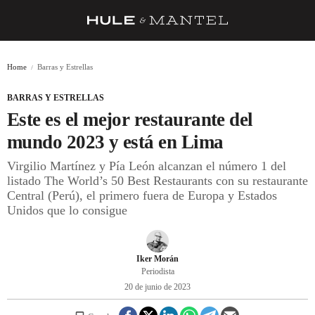
RECETAS
Home
Barras y Estrellas
TRUCOS
BARRAS Y ESTRELLAS
DESPENSA
Este es el mejor restaurante del
BARRAS Y ESTRELLAS
mundo 2023 y está en Lima
Virgilio Martínez y Pía León alcanzan el número 1 del
DÓNDE COMER
listado The World’s 50 Best Restaurants con su restaurante
ÍDOLOS DE MESAS
Central (Perú), el primero fuera de Europa y Estados
Unidos que lo consigue
CUADERNO DE VIAJE
TRADICIÓN
Iker Morán
Periodista
MENÚ DEL DÍA
20 de junio de 2023
A CUCHILLO