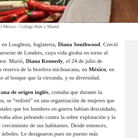
 México / Collage Hule y Mantel
 en Loughton, Inglaterra,
Diana Southwood
. Creció
uroeste de Londres, cuya vida giraba en torno al
rest. Murió,
Diana Kennedy
, el 24 de julio de
la reserva de la biosfera michoacana, en
México
, en
no al bosque que la circunda, y su diversidad.
ana de origen inglés
, contaba que durante la
s, se “enlistó” en una organización de mujeres que
estales que los hombres en guerra habían descuidado,
aba años peleando contra la sobre explotación y la
 crecimiento de sus habitantes. Desde entonces,
ar árboles. Le designaron pues un puesto más