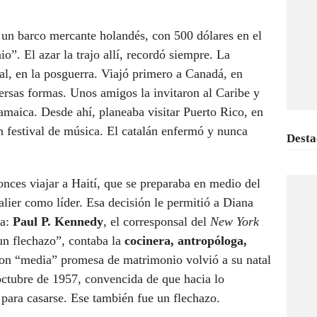
 un barco mercante holandés, con 500 dólares en el
”. El azar la trajo allí, recordó siempre. La
al, en la posguerra. Viajó primero a Canadá, en
ersas formas. Unos amigos la invitaron al Caribe y
 Jamaica. Desde ahí, planeaba visitar Puerto Rico, en
 festival de música. El catalán enfermó y nunca
Desta
onces viajar a Haití, que se preparaba en medio del
lier como líder. Esa decisión le permitió a Diana
da:
Paul P. Kennedy
, el corresponsal del
New York
un flechazo”, contaba la
cocinera, antropóloga,
on “media” promesa de matrimonio volvió a su natal
 octubre de 1957, convencida de que hacia lo
 para casarse. Ese también fue un flechazo.