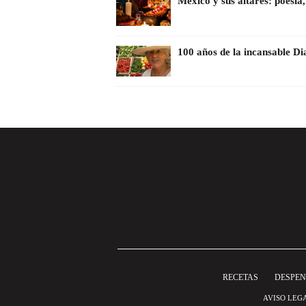
México y sus altares: poesí
100 años de la incansable D
RECETAS
DESPE
AVISO LEG