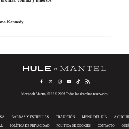
a, bromas, comida y muertos
iana Kennedy
Metrópoli Abierta, SLU © 2026 Todos los derechos reservados
NSA
BARRAS Y ESTRELLAS
TRADICIÓN
MENÚ DEL DÍA
A CUCHI
AL
POLÍTICA DE PRIVACIDAD
POLÍTICA DE COOKIES
CONTACTO
QUI