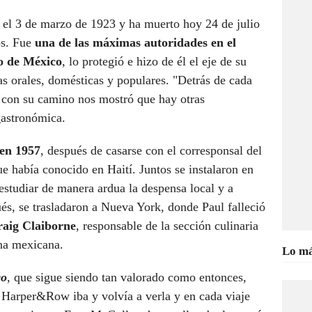
el 3 de marzo de 1923 y ha muerto hoy 24 de julio
os. Fue
una de las máximas autoridades en el
o de México
, lo protegió e hizo de él el eje de su
tas orales, domésticas y populares. "Detrás de cada
y con su camino nos mostró que hay otras
 gastronómica.
en 1957
, después de casarse con el corresponsal del
que había conocido en Haití. Juntos se instalaron en
tudiar de manera ardua la despensa local y a
és, se trasladaron a Nueva York, donde Paul falleció
aig Claiborne
, responsable de la sección culinaria
na mexicana.
Lo má
co
, que sigue siendo tan valorado como entonces,
de Harper&Row iba y volvía a verla y en cada viaje