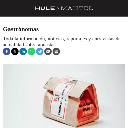
RECETAS
Gastrónomas
TRUCOS
Toda la información, noticias, reportajes y entrevistas de
actualidad sobre apuestas.
DESPENSA
BARRAS Y ESTRELLAS
DÓNDE COMER
ÍDOLOS DE MESAS
CUADERNO DE VIAJE
TRADICIÓN
MENÚ DEL DÍA
A CUCHILLO