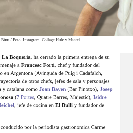
n Binu / Foto: Instagram. Collage Hule y Mantel
,
La Boquería
, ha cerrado la primera entrega de su
omenaje a
Francesc Fortí
, chef y fundador del
do en Argentona (Avinguda de Puig i Cadafalch,
rayectoria de otros chefs, jefes de sala y personajes
sa y catalana como
Joan Bayen
(Bar Pinotxo),
Josep
donosa
(
7 Portes
, Quatre Barres, Majestic),
Isidre
eichel
, jefe de cocina en
El Bulli
y fundador de
o conducido por la periodista gastronómica Carme