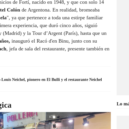
icios de Fortí, nacido en 1948, y que con solo 14
tel Colón
de Argentona. En realidad, bromeaba
ela
", ya que pertenece a toda una estirpe familiar
rimera experiencia, que duró cinco años, siguió
y (Madrid) y la Tour d’Argent (París), hasta que un
años,
inauguró el Racó d'en Binu, junto con su
ach
, jefa de sala del restaurante, presente también en
ouis Neichel, pionero en El Bulli y el restaurante Neichel
gica
Lo má