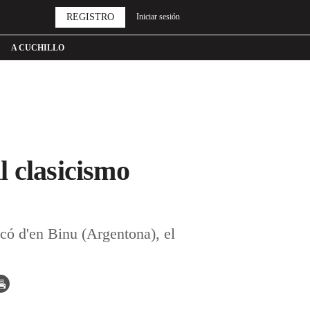
REGISTRO
Iniciar sesión
A CUCHILLO
l clasicismo
acó d'en Binu (Argentona), el