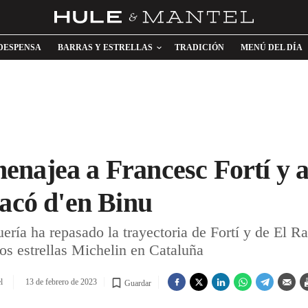
DESPENSA
BARRAS Y ESTRELLAS
TRADICIÓN
MENÚ DEL DÍA
najea a Francesc Fortí y a
Racó d'en Binu
ería ha repasado la trayectoria de Fortí y de El R
dos estrellas Michelin en Cataluña
l
13 de febrero de 2023
Guardar