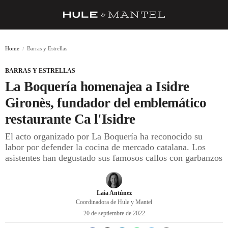
RECETAS
Home
Barras y Estrellas
TRUCOS
BARRAS Y ESTRELLAS
DESPENSA
La Boquería homenajea a Isidre
BARRAS Y ESTRELLAS
Gironès, fundador del emblemático
restaurante Ca l'Isidre
DÓNDE COMER
El acto organizado por La Boquería ha reconocido su
ÍDOLOS DE MESAS
labor por defender la cocina de mercado catalana. Los
asistentes han degustado sus famosos callos con garbanzos
CUADERNO DE VIAJE
TRADICIÓN
Laia Antúnez
MENÚ DEL DÍA
Coordinadora de Hule y Mantel
20 de septiembre de 2022
A CUCHILLO