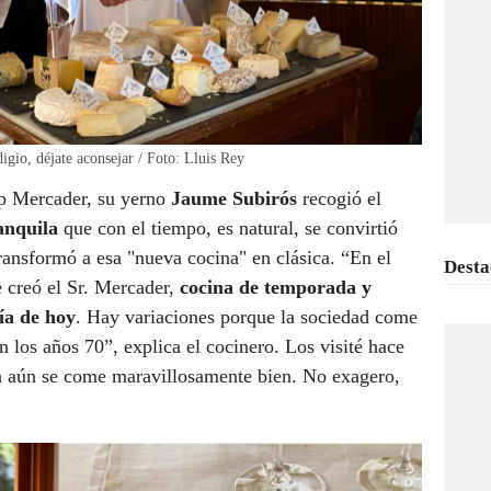
gio, déjate aconsejar / Foto: Lluis Rey
ep Mercader, su yerno
Jaume Subirós
recogió el
anquila
que con el tiempo, es natural, se convirtió
ransformó a esa "nueva cocina" en clásica. “En el
Desta
e creó el Sr. Mercader,
cocina de temporada y
día de hoy
. Hay variaciones porque la sociedad come
 los años 70”, explica el cocinero. Los visité hace
 aún se come maravillosamente bien. No exagero,