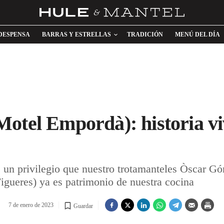
DESPENSA
BARRAS Y ESTRELLAS
TRADICIÓN
MENÚ DEL DÍA
otel Empordà): historia viv
 un privilegio que nuestro trotamanteles Òscar G
igueres) ya es patrimonio de nuestra cocina
7 de enero de 2023
Guardar