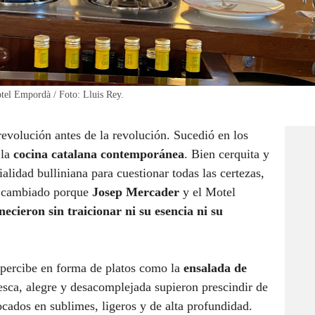
otel Empordà / Foto: Lluis Rey.
revolución antes de la revolución. Sucedió en los
 la
cocina catalana contemporánea
. Bien cerquita y
ialidad bulliniana para cuestionar todas las certezas,
ía cambiado porque
Josep Mercader
y el Motel
necieron sin traicionar ni su esencia ni su
percibe en forma de platos como la
ensalada de
esca, alegre y desacomplejada supieron prescindir de
ocados en sublimes, ligeros y de alta profundidad.