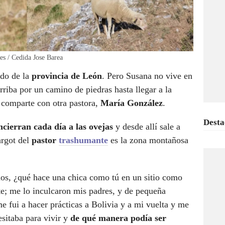
es / Cedida Jose Barea
ido de la
provincia de León
. Pero Susana no vive en
riba por un camino de piedras hasta llegar a la
comparte con otra pastora,
María González
.
Desta
ncierran cada día a las ovejas
y desde allí sale a
argot del
pastor
trashumante
es la zona montañosa
os, ¿qué hace una chica como tú en un sitio como
e; me lo inculcaron mis padres, y de pequeña
e fui a hacer prácticas a Bolivia y a mi vuelta y me
esitaba para vivir y
de qué manera podía ser