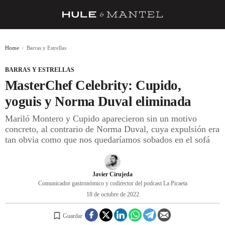
RECETAS
Home
Barras y Estrellas
TRUCOS
BARRAS Y ESTRELLAS
DESPENSA
MasterChef Celebrity: Cupido,
BARRAS Y ESTRELLAS
yoguis y Norma Duval eliminada
Mariló Montero y Cupido aparecieron sin un motivo
DÓNDE COMER
concreto, al contrario de Norma Duval, cuya expulsión era
ÍDOLOS DE MESAS
tan obvia como que nos quedaríamos sobados en el sofá
CUADERNO DE VIAJE
Javier Cirujeda
TRADICIÓN
Comunicador gastronómico y codirector del podcast La Picaeta
18 de octubre de 2022
MENÚ DEL DÍA
A CUCHILLO
Guardar