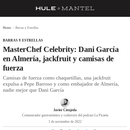
RECETAS
Home
Barras y Estrellas
TRUCOS
BARRAS Y ESTRELLAS
DESPENSA
MasterChef Celebrity: Dani García
BARRAS Y ESTRELLAS
en Almería, jackfruit y camisas de
fuerza
DÓNDE COMER
Camisas de fuerza como chaquetillas, una jackfruit
ÍDOLOS DE MESAS
expulsa a Pepe Barroso y como embajador de Almería,
nadie mejor que Dani García
CUADERNO DE VIAJE
TRADICIÓN
Javier Cirujeda
MENÚ DEL DÍA
Comunicador gastronómico y codirector del podcast La Picaeta
1 de noviembre de 2022
A CUCHILLO