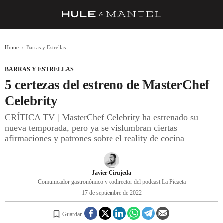
RECETAS
Home
Barras y Estrellas
TRUCOS
BARRAS Y ESTRELLAS
DESPENSA
5 certezas del estreno de MasterChef
BARRAS Y ESTRELLAS
Celebrity
CRÍTICA TV | MasterChef Celebrity ha estrenado su
DÓNDE COMER
nueva temporada, pero ya se vislumbran ciertas
ÍDOLOS DE MESAS
afirmaciones y patrones sobre el reality de cocina
CUADERNO DE VIAJE
Javier Cirujeda
TRADICIÓN
Comunicador gastronómico y codirector del podcast La Picaeta
17 de septiembre de 2022
MENÚ DEL DÍA
A CUCHILLO
Guardar