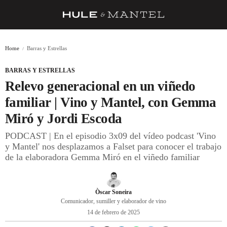
RECETAS
Home
Barras y Estrellas
TRUCOS
BARRAS Y ESTRELLAS
DESPENSA
Relevo generacional en un viñedo
BARRAS Y ESTRELLAS
familiar | Vino y Mantel, con Gemma
Miró y Jordi Escoda
DÓNDE COMER
PODCAST | En el episodio 3x09 del vídeo podcast 'Vino
ÍDOLOS DE MESAS
y Mantel' nos desplazamos a Falset para conocer el trabajo
de la elaboradora Gemma Miró en el viñedo familiar
CUADERNO DE VIAJE
TRADICIÓN
Òscar Soneira
MENÚ DEL DÍA
Comunicador, sumiller y elaborador de vino
14 de febrero de 2025
A CUCHILLO