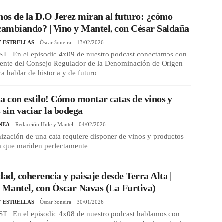
nos de la D.O Jerez miran al futuro: ¿cómo
cambiando? | Vino y Mantel, con César Saldaña
Y ESTRELLAS
Òscar Soneira
13/02/2026
 | En el episodio 4x09 de nuestro podcast conectamos con
idente del Consejo Regulador de la Denominación de Origen
ra hablar de historia y de futuro
a con estilo! Cómo montar catas de vinos y
 sin vaciar la bodega
NEA
Redacción Hule y Mantel
04/02/2026
ización de una cata requiere disponer de vinos y productos
 que mariden perfectamente
dad, coherencia y paisaje desde Terra Alta |
 Mantel, con Òscar Navas (La Furtiva)
Y ESTRELLAS
Òscar Soneira
30/01/2026
 | En el episodio 4x08 de nuestro podcast hablamos con