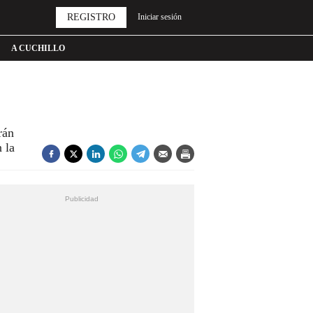
REGISTRO
Iniciar sesión
A CUCHILLO
rán
 la