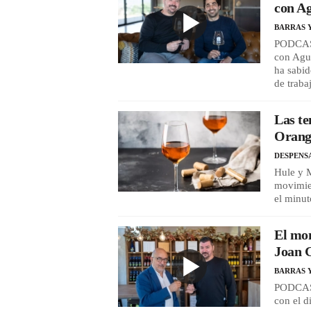
con Ag
BARRAS 
PODCAST
con Agus
ha sabid
de traba
Las te
Orange
DESPENS
Hule y M
movimien
el minu
El mom
Joan 
BARRAS 
PODCAST
con el 