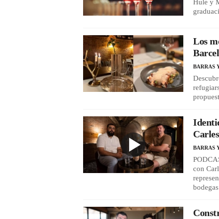
Hule y M
graduaci
Los me
Barcel
BARRAS 
Descubre
refugiar
propues
Identi
Carles
BARRAS 
PODCAST
con Carl
represen
bodegas 
Constr