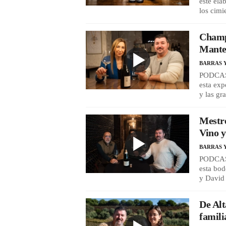
este el
los cimi
Champa
Mantel
BARRAS 
PODCAST
esta exp
y las gr
Mestre
Vino y
BARRAS 
PODCAST
esta bod
y David
De Alt
famili