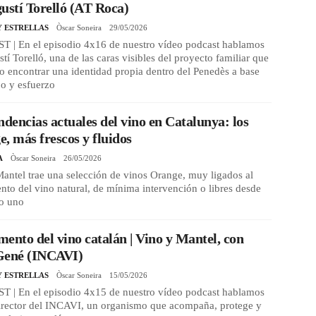
ustí Torelló (AT Roca)
Y ESTRELLAS
Òscar Soneira
29/05/2026
 | En el episodio 4x16 de nuestro vídeo podcast hablamos
tí Torelló, una de las caras visibles del proyecto familiar que
o encontrar una identidad propia dentro del Penedès a base
jo y esfuerzo
ndencias actuales del vino en Catalunya: los
, más frescos y fluidos
A
Òscar Soneira
26/05/2026
antel trae una selección de vinos Orange, muy ligados al
to del vino natural, de mínima intervención o libres desde
to uno
ento del vino catalán | Vino y Mantel, con
Gené (INCAVI)
Y ESTRELLAS
Òscar Soneira
15/05/2026
 | En el episodio 4x15 de nuestro vídeo podcast hablamos
director del INCAVI, un organismo que acompaña, protege y