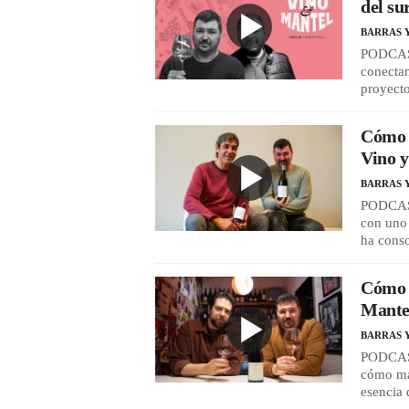
del su
BARRAS 
PODCAST
conectam
proyecto
Cómo c
Vino y
BARRAS 
PODCAST
con uno 
ha cons
Cómo d
Mantel
BARRAS 
PODCAST
cómo mar
esencia 