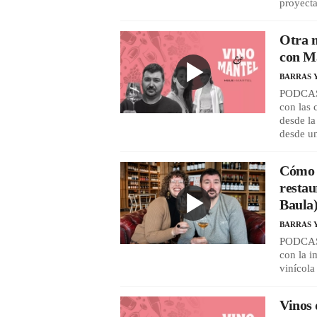
proyecta
Otra m
con M
BARRAS 
PODCAST
con las
desde la
desde un
Cómo d
restau
Baula
BARRAS 
PODCAST
con la i
vinícola
Vinos 