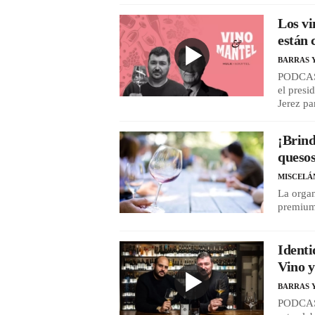
Los vi
están 
BARRAS 
PODCAST
el pres
Jerez pa
¡Brind
quesos
MISCELÁ
La organ
premium
Identi
Vino y
BARRAS 
PODCAST