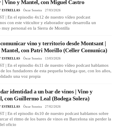
r | Vino y Mantel, con Miguel Castro
Y ESTRELLAS
Òscar Soneira
27/03/2026
 | En el episodio 4x12 de nuestro vídeo podcast
os con este viticultor y elaborador que desarrolla un
 muy personal en la Sierra de Montilla
omunicar vino y territorio desde Montsant |
 Mantel, con Patri Morillo (Celler Comunica)
Y ESTRELLAS
Òscar Soneira
13/03/2026
 | En el episodio 4x11 de nuestro vídeo podcast hablamos
de los fundadores de esta pequeña bodega que, con los años,
olidado una voz propia
ar identidad a un bar de vinos | Vino y
, con Guillermo Leal (Bodega Solera)
Y ESTRELLAS
Òscar Soneira
27/02/2026
 | En el episodio 4x10 de nuestro podcast hablamos sobre
car el ritmo de los bares de vinos en Barcelona sin perder la
del oficio