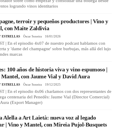
aborador sobre cómo empezar y consolidar una bodega desde
entos logrando vinos identitarios
gne, terroir y pequeños productores | Vino y
, con Maite Zaldivia
Y ESTRELLAS
Òscar Soneira
16/01/2026
 | En el episodio 4x07 de nuestro podcast hablamos con
erta y 'dame del champagne' sobre burbujas, más allá del lujo
andes marcas
s: 100 años de historia viva y vino espumoso |
 Mantel, con Jaume Vial y David Aura
Y ESTRELLAS
Òscar Soneira
19/12/2025
 | En el episodio 4x06 charlamos con dos representantes de
ega centenaria del Penedès: Jaume Vial (Director Comercial)
 Aura (Export Manager)
a Alella a Art Laietà: nueva voz al legado
ar | Vino y Mantel, con Mireia Pujol-Busquets