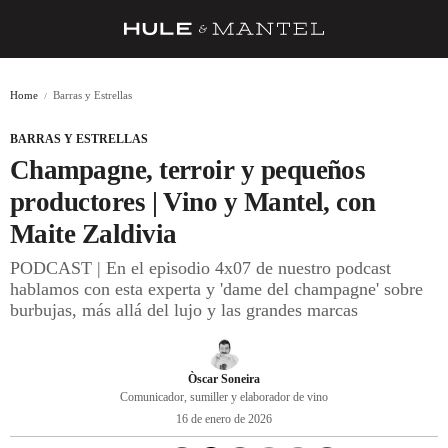
RECETAS
Home
Barras y Estrellas
TRUCOS
BARRAS Y ESTRELLAS
DESPENSA
Champagne, terroir y pequeños
BARRAS Y ESTRELLAS
productores | Vino y Mantel, con
Maite Zaldivia
DÓNDE COMER
PODCAST | En el episodio 4x07 de nuestro podcast
ÍDOLOS DE MESAS
hablamos con esta experta y 'dame del champagne' sobre
burbujas, más allá del lujo y las grandes marcas
CUADERNO DE VIAJE
TRADICIÓN
Òscar Soneira
MENÚ DEL DÍA
Comunicador, sumiller y elaborador de vino
16 de enero de 2026
A CUCHILLO