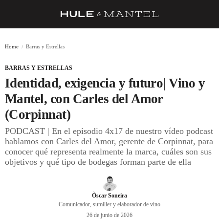
RECETAS
Home
Barras y Estrellas
TRUCOS
BARRAS Y ESTRELLAS
DESPENSA
Identidad, exigencia y futuro| Vino y
BARRAS Y ESTRELLAS
Mantel, con Carles del Amor
(Corpinnat)
DÓNDE COMER
PODCAST | En el episodio 4x17 de nuestro vídeo podcast
ÍDOLOS DE MESAS
hablamos con Carles del Amor, gerente de Corpinnat, para
conocer qué representa realmente la marca, cuáles son sus
CUADERNO DE VIAJE
objetivos y qué tipo de bodegas forman parte de ella
TRADICIÓN
MENÚ DEL DÍA
Òscar Soneira
Comunicador, sumiller y elaborador de vino
A CUCHILLO
26 de junio de 2026