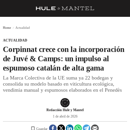
RECETAS
Home
Actualidad
TRUCOS
ACTUALIDAD
DESPENSA
Corpinnat crece con la incorporación
BARRAS Y ESTRELLAS
de Juvé & Camps: un impulso al
espumoso catalán de alta gama
DÓNDE COMER
La Marca Colectiva de la UE suma ya 22 bodegas y
ÍDOLOS DE MESAS
consolida su modelo basado en viticultura ecológica,
vendimia manual y espumosos elaborados en el Penedès
CUADERNO DE VIAJE
TRADICIÓN
Redacción Hule y Mantel
MENÚ DEL DÍA
1 de abril de 2026
A CUCHILLO
Guardar