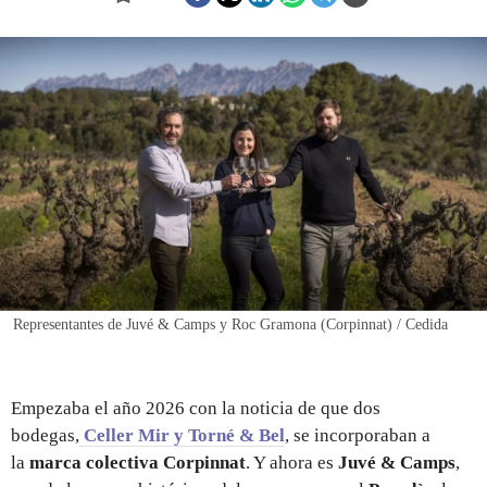
REGISTRO
INICIAR SESIÓN
Representantes de Juvé & Camps y Roc Gramona (Corpinnat) / Cedida
Empezaba el año 2026 con la noticia de que dos
bodegas,
Celler Mir y Torné & Bel
, se incorporaban a
la
marca colectiva Corpinnat
. Y ahora es
Juvé & Camps
,