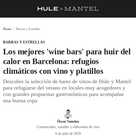
RECETAS
Home
Barras y Estrellas
TRUCOS
BARRAS Y ESTRELLAS
DESPENSA
Los mejores 'wine bars' para huir del
BARRAS Y ESTRELLAS
calor en Barcelona: refugios
climáticos con vino y platillos
DÓNDE COMER
Descubre la selección de bares de vinos de Hule y Mantel
ÍDOLOS DE MESAS
para refugiarse del verano en locales muy acogedores y
con grandes propuestas gastronómicas para acompañar
CUADERNO DE VIAJE
una buena copa
TRADICIÓN
MENÚ DEL DÍA
Òscar Soneira
Comunicador, sumiller y elaborador de vino
A CUCHILLO
6 de julio de 2026