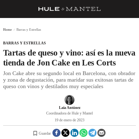
RECETAS
Home
Barras y Estrellas
TRUCOS
BARRAS Y ESTRELLAS
DESPENSA
Tartas de queso y vino: así es la nueva
BARRAS Y ESTRELLAS
tienda de Jon Cake en Les Corts
Jon Cake abre su segundo local en Barcelona, con obrador
DÓNDE COMER
y zona de degustación, para maridar sus exitosas tartas de
ÍDOLOS DE MESAS
queso con vinos y destilados muy especiales
CUADERNO DE VIAJE
Laia Antúnez
TRADICIÓN
Coordinadora de Hule y Mantel
19 de enero de 2023
MENÚ DEL DÍA
A CUCHILLO
Guardar