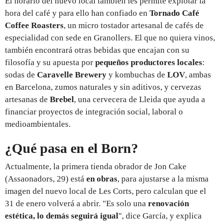
El horario del nuevo local también les permite explotar la
hora del café y para ello han confiado en
Tornado Café
Coffee Roasters
, un micro tostador artesanal de cafés de
especialidad con sede en Granollers. El que no quiera vinos,
también encontrará otras bebidas que encajan con su
filosofía y su apuesta por
pequeños productores locales
:
sodas de
Caravelle
Brewery
y kombuchas de
LOV
, ambas
en Barcelona, zumos naturales y sin aditivos, y cervezas
artesanas de
Brebel
, una cervecera de Lleida que ayuda a
financiar proyectos de integración social, laboral o
medioambientales.
¿Qué pasa en el Born?
Actualmente, la primera tienda obrador de Jon Cake
(Assaonadors, 29) está
en obras
, para ajustarse a la misma
imagen del nuevo local de Les Corts, pero calculan que el
31 de enero volverá a abrir. "Es solo una
renovación
estética, lo demás seguirá igual
", dice García, y explica