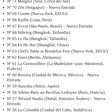
Nº 71 Mingles (Seúl, Corea del Sur)
Nº 70 Zén (Singapur) – Nueva Entrada
Nº 69 Cosme (Nueva York, EEUU)
Nº 68 Kjolle (Lima, Perú)
Nº 67 Evvai (São Paulo, Brasil) – Nueva Entrada
Nº 66 Sühring (Bangkok, Tailandia)
Nº 65 Le Du (Bangkok, Tailandia)
Nº 64 Fu He Hui (Shanghái, China)
Nº 63 Chef's Table at Brooklyn Fare (Nueva York, EEUU)
Nº 62 Ernst (Berlín, Alemania)
Nº 61 La Grenouillère (La Madelaine–sous–Montreuil,
Frabcia)
Nº 60 Rosetta (Ciudad de México, México) – Nueva
Entrada
Nº 59 Sazenka (Tokio, Japón)
Nº 58 Alléno Paris au Pavillon Ledoyen (Paris, Francia)
Nº 57 Trèsind Studio (Dubái, Emiratos Árabes) – Nueva
Entrada
Nº 56 La Colombe (Ciudad del Cabo, Sudáfrica)