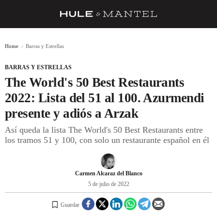
RECETAS
Home
Barras y Estrellas
TRUCOS
BARRAS Y ESTRELLAS
DESPENSA
The World's 50 Best Restaurants
BARRAS Y ESTRELLAS
2022: Lista del 51 al 100. Azurmendi
presente y adiós a Arzak
DÓNDE COMER
Así queda la lista The World's 50 Best Restaurants entre
ÍDOLOS DE MESAS
los tramos 51 y 100, con solo un restaurante español en él
CUADERNO DE VIAJE
TRADICIÓN
Carmen Alcaraz del Blanco
5 de julio de 2022
MENÚ DEL DÍA
Guardar
A CUCHILLO