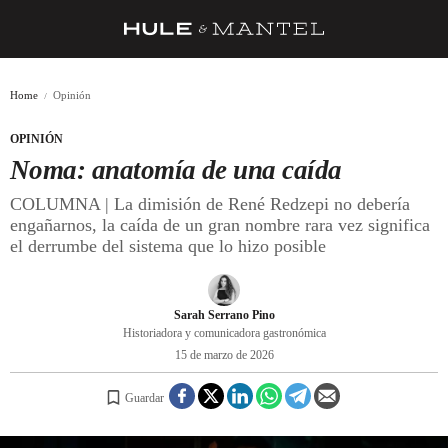
RECETAS
Home
Opinión
TRUCOS
OPINIÓN
DESPENSA
Noma: anatomía de una caída
BARRAS Y ESTRELLAS
COLUMNA | La dimisión de René Redzepi no debería
engañarnos, la caída de un gran nombre rara vez significa
DÓNDE COMER
el derrumbe del sistema que lo hizo posible
ÍDOLOS DE MESAS
CUADERNO DE VIAJE
Sarah Serrano Pino
Historiadora y comunicadora gastronómica
TRADICIÓN
15 de marzo de 2026
MENÚ DEL DÍA
Guardar
A CUCHILLO