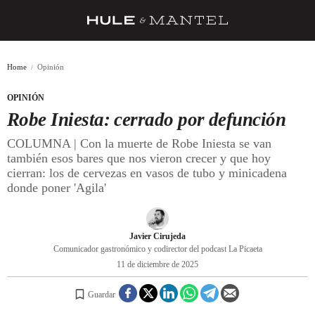
RECETAS
Home
Opinión
TRUCOS
OPINIÓN
DESPENSA
Robe Iniesta: cerrado por defunción
BARRAS Y ESTRELLAS
COLUMNA | Con la muerte de Robe Iniesta se van
también esos bares que nos vieron crecer y que hoy
DÓNDE COMER
cierran: los de cervezas en vasos de tubo y minicadena
donde poner 'Agila'
ÍDOLOS DE MESAS
CUADERNO DE VIAJE
Javier Cirujeda
TRADICIÓN
Comunicador gastronómico y codirector del podcast La Picaeta
11 de diciembre de 2025
MENÚ DEL DÍA
Guardar
A CUCHILLO