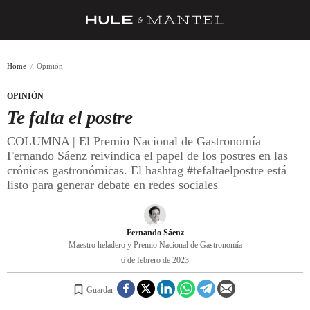
RECETAS
Home
Opinión
TRUCOS
OPINIÓN
DESPENSA
Te falta el postre
BARRAS Y ESTRELLAS
COLUMNA | El Premio Nacional de Gastronomía
Fernando Sáenz reivindica el papel de los postres en las
DÓNDE COMER
crónicas gastronómicas. El hashtag #tefaltaelpostre está
listo para generar debate en redes sociales
ÍDOLOS DE MESAS
CUADERNO DE VIAJE
Fernando Sáenz
TRADICIÓN
Maestro heladero y Premio Nacional de Gastronomía
6 de febrero de 2023
MENÚ DEL DÍA
Guardar
A CUCHILLO