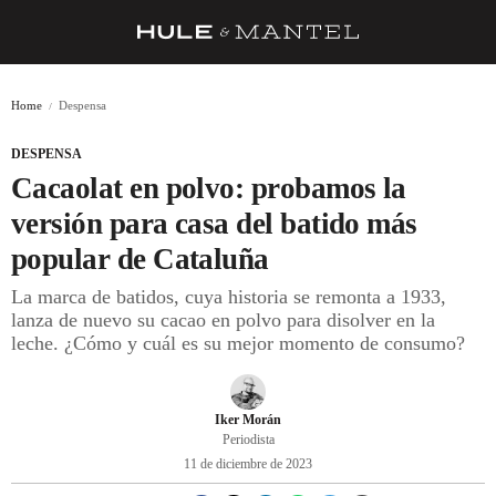
RECETAS
Home
Despensa
TRUCOS
DESPENSA
DESPENSA
Cacaolat en polvo: probamos la
BARRAS Y ESTRELLAS
versión para casa del batido más
popular de Cataluña
DÓNDE COMER
La marca de batidos, cuya historia se remonta a 1933,
ÍDOLOS DE MESAS
lanza de nuevo su cacao en polvo para disolver en la
leche. ¿Cómo y cuál es su mejor momento de consumo?
CUADERNO DE VIAJE
TRADICIÓN
Iker Morán
MENÚ DEL DÍA
Periodista
11 de diciembre de 2023
A CUCHILLO