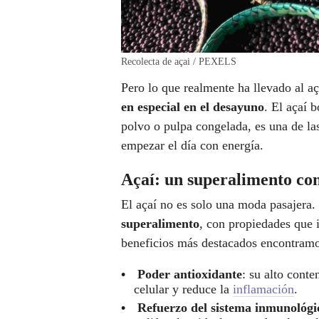
Recolecta de açai / PEXELS
Pero lo que realmente ha llevado al aç
en especial en el desayuno
. El açaí 
polvo o pulpa congelada, es una de l
empezar el día con energía.
Açaí: un superalimento con
El açaí no es solo una moda pasajera.
superalimento
, con propiedades que 
beneficios más destacados encontramo
Poder antioxidante
: su alto cont
celular y reduce la
inflamación
.
Refuerzo del sistema inmunológi