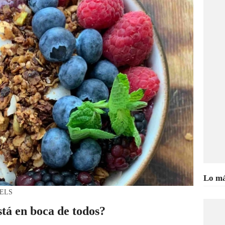
Lo má
EXELS
stá en boca de todos?