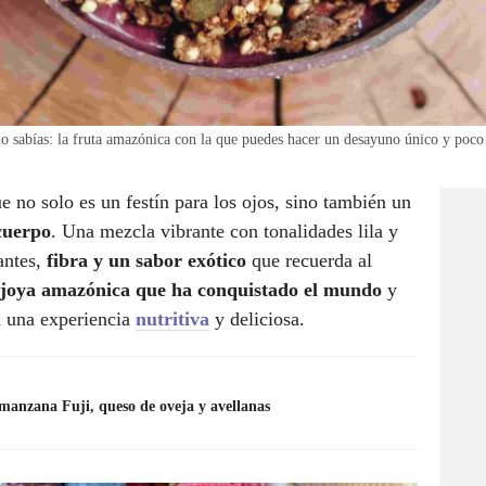
o sabías: la fruta amazónica con la que puedes hacer un desayuno único y poco
e no solo es un festín para los ojos, sino también un
cuerpo
. Una mezcla vibrante con tonalidades lila y
antes,
fibra y un sabor exótico
que recuerda al
a joya amazónica que ha conquistado el mundo
y
n una experiencia
nutritiva
y deliciosa.
manzana Fuji, queso de oveja y avellanas