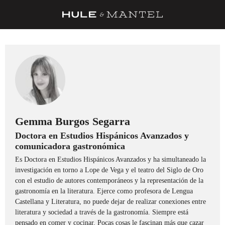
RECETAS
TRUCOS
DESPENSA
BARRAS Y ESTRELLAS
DÓNDE COMER
Gemma Burgos Segarra
Doctora en Estudios Hispánicos Avanzados y
ÍDOLOS DE MESAS
comunicadora gastronómica
CUADERNO DE VIAJE
Es Doctora en Estudios Hispánicos Avanzados y ha simultaneado la
investigación en torno a Lope de Vega y el teatro del Siglo de Oro
TRADICIÓN
con el estudio de autores contemporáneos y la representación de la
gastronomía en la literatura. Ejerce como profesora de Lengua
MENÚ DEL DÍA
Castellana y Literatura, no puede dejar de realizar conexiones entre
literatura y sociedad a través de la gastronomía. Siempre está
A CUCHILLO
pensado en comer y cocinar. Pocas cosas le fascinan más que cazar