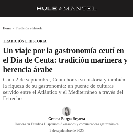
RECETAS
Home
Tradición e historia
TRUCOS
TRADICIÓN E HISTORIA
DESPENSA
Un viaje por la gastronomía ceutí en
BARRAS Y ESTRELLAS
el Día de Ceuta: tradición marinera y
herencia árabe
DÓNDE COMER
Cada 2 de septiembre, Ceuta honra su historia y también
ÍDOLOS DE MESAS
la riqueza de su gastronomía: un puente de culturas
servido entre el Atlántico y el Mediterráneo a través del
CUADERNO DE VIAJE
Estrecho
TRADICIÓN
MENÚ DEL DÍA
Gemma Burgos Segarra
Doctora en Estudios Hispánicos Avanzados y comunicadora gastronómica
A CUCHILLO
2 de septiembre de 2025