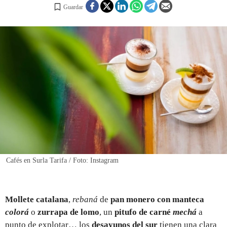
Guardar
REGISTRO
INICIAR SESIÓN
Cafés en Surla Tarifa / Foto: Instagram
Mollete catalana
,
rebaná
de
pan monero con manteca
colorá
o
zurrapa de lomo
, un
pitufo de carné
mechá
a
punto de explotar… los
desayunos del sur
tienen una clara