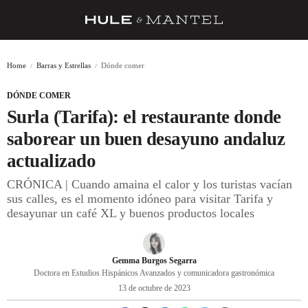
RECETAS
Home
Barras y Estrellas
Dónde comer
TRUCOS
DÓNDE COMER
DESPENSA
Surla (Tarifa): el restaurante donde
BARRAS Y ESTRELLAS
saborear un buen desayuno andaluz
actualizado
DÓNDE COMER
CRÓNICA | Cuando amaina el calor y los turistas vacían
ÍDOLOS DE MESAS
sus calles, es el momento idóneo para visitar Tarifa y
desayunar un café XL y buenos productos locales
CUADERNO DE VIAJE
TRADICIÓN
Gemma Burgos Segarra
MENÚ DEL DÍA
Doctora en Estudios Hispánicos Avanzados y comunicadora gastronómica
13 de octubre de 2023
A CUCHILLO