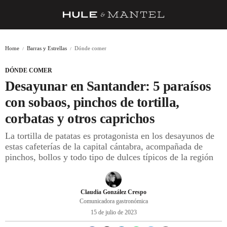
RECETAS
Home
Barras y Estrellas
Dónde comer
TRUCOS
DÓNDE COMER
DESPENSA
Desayunar en Santander: 5 paraísos
BARRAS Y ESTRELLAS
con sobaos, pinchos de tortilla,
corbatas y otros caprichos
DÓNDE COMER
La tortilla de patatas es protagonista en los desayunos de
ÍDOLOS DE MESAS
estas cafeterías de la capital cántabra, acompañada de
pinchos, bollos y todo tipo de dulces típicos de la región
CUADERNO DE VIAJE
TRADICIÓN
Claudia González Crespo
MENÚ DEL DÍA
Comunicadora gastronómica
15 de julio de 2023
A CUCHILLO