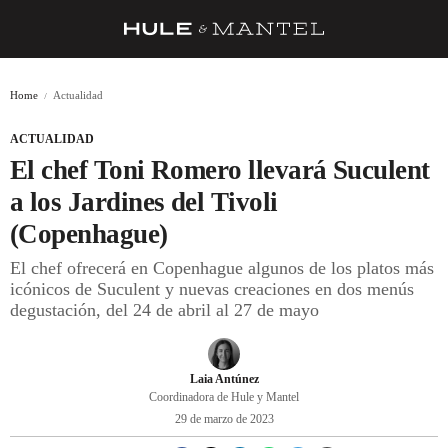
RECETAS
Home
Actualidad
TRUCOS
ACTUALIDAD
DESPENSA
El chef Toni Romero llevará Suculent
BARRAS Y ESTRELLAS
a los Jardines del Tivoli
(Copenhague)
DÓNDE COMER
El chef ofrecerá en Copenhague algunos de los platos más
ÍDOLOS DE MESAS
icónicos de Suculent y nuevas creaciones en dos menús
degustación, del 24 de abril al 27 de mayo
CUADERNO DE VIAJE
TRADICIÓN
Laia Antúnez
MENÚ DEL DÍA
Coordinadora de Hule y Mantel
29 de marzo de 2023
A CUCHILLO