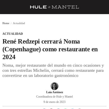
RECETAS
Home
Actualidad
TRUCOS
ACTUALIDAD
DESPENSA
René Redzepi cerrará Noma
BARRAS Y ESTRELLAS
(Copenhague) como restaurante en
2024
DÓNDE COMER
Noma, mejor restaurante del mundo en cinco ocasiones y
ÍDOLOS DE MESAS
con tres estrellas Michelin, cerrará como restaurante para
convertirse en un laboratorio gastronómico
CUADERNO DE VIAJE
TRADICIÓN
Laia Antúnez
MENÚ DEL DÍA
Coordinadora de Hule y Mantel
9 de enero de 2023
A CUCHILLO