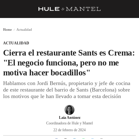
RECETAS
Home
Actualidad
TRUCOS
ACTUALIDAD
DESPENSA
Cierra el restaurante Sants es Crema:
BARRAS Y ESTRELLAS
"El negocio funciona, pero no me
motiva hacer bocadillos"
DÓNDE COMER
Hablamos con Jordi Bernús, propietario y jefe de cocina
ÍDOLOS DE MESAS
de este restaurante del barrio de Sants (Barcelona) sobre
los motivos que le han llevado a tomar esta decisión
CUADERNO DE VIAJE
TRADICIÓN
Laia Antúnez
MENÚ DEL DÍA
Coordinadora de Hule y Mantel
22 de febrero de 2024
A CUCHILLO