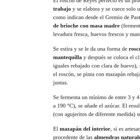
El roscón de Reyes perfecto es un pr
trabajo
y se elabora y se cuece solo u
como indican desde el Gremio de Past
de brioche con masa madre
(ferment
levadura fresca, huevos frescos y mant
Se estira y se le da una forma de
rosc
mantequilla
y después se coloca el c
iguales rebajado con clara de huevo), 
el roscón, se pinta con mazapán rebaj
juntas.
Se fermenta un mínimo de entre 3 y 4 h
a 190 °C), se añade el azúcar. El resu
(con agujeritos de diferente medida) 
El
mazapán del interior
, si es arte
procedente de las
almendras natural