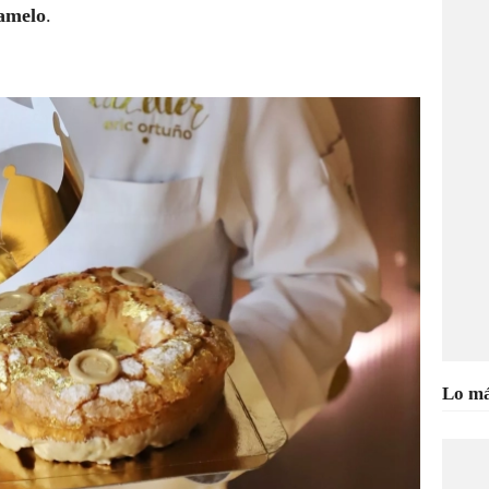
amelo
.
Lo má