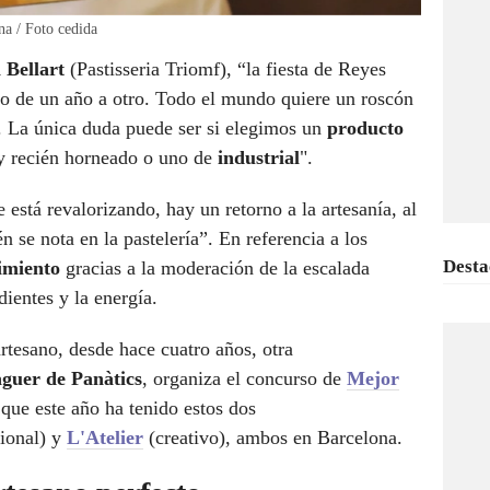
na / Foto cedida
 Bellart
(Pastisseria Triomf), “la fiesta de Reyes
co de un año a otro. Todo el mundo quiere un roscón
. La única duda puede ser si elegimos un
producto
 y recién horneado o uno de
industrial
".
 está revalorizando, hay un retorno a la artesanía, al
 se nota en la pastelería”. En referencia a los
Desta
cimiento
gracias a la moderación de la escalada
dientes y la energía.
artesano, desde hace cuatro años, otra
guer de Panàtics
, organiza el concurso de
Mejor
 que este año ha tenido estos dos
cional) y
L'Atelier
(creativo), ambos en Barcelona.