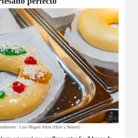
rtesano perfecto
analmente / Luis Miguel Añón (Hule y Mantel)