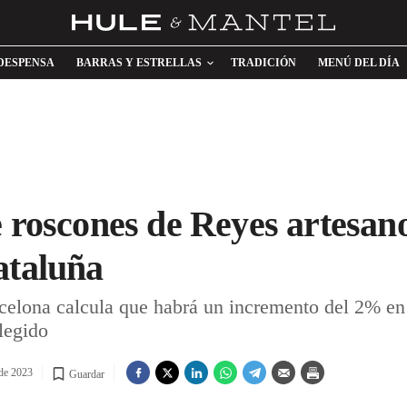
DESPENSA
BARRAS Y ESTRELLAS
TRADICIÓN
MENÚ DEL DÍA
e roscones de Reyes artesan
ataluña
celona calcula que habrá un incremento del 2% en 
legido
 de 2023
Guardar