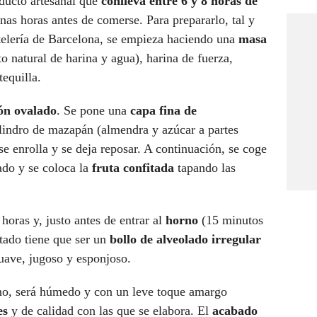
oducto artesanal que
conlleva entre 6 y 8 horas de
nas horas antes de comerse. Para prepararlo, tal y
elería de Barcelona,
se empieza haciendo una
masa
o natural de harina y agua), harina de fuerza,
equilla.
ón ovalado
. Se pone una
capa fina de
ilindro de mazapán (almendra y azúcar a partes
se enrolla y se deja reposar. A continuación, se coge
ado y se coloca la
fruta confitada
tapando las
oras y, justo antes de entrar al
horno
(15 minutos
ltado tiene que ser un
bollo de alveolado irregular
suave, jugoso y esponjoso.
sano, será húmedo y con un leve toque amargo
es
y de calidad con las que se elabora. El
acabado