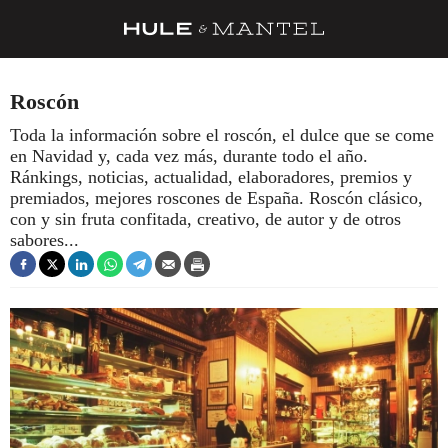
RECETAS
Roscón
TRUCOS
Toda la información sobre el roscón, el dulce que se come
en Navidad y, cada vez más, durante todo el año.
DESPENSA
Ránkings, noticias, actualidad, elaboradores, premios y
BARRAS Y ESTRELLAS
premiados, mejores roscones de España. Roscón clásico,
con y sin fruta confitada, creativo, de autor y de otros
DÓNDE COMER
sabores...
ÍDOLOS DE MESAS
CUADERNO DE VIAJE
TRADICIÓN
MENÚ DEL DÍA
A CUCHILLO