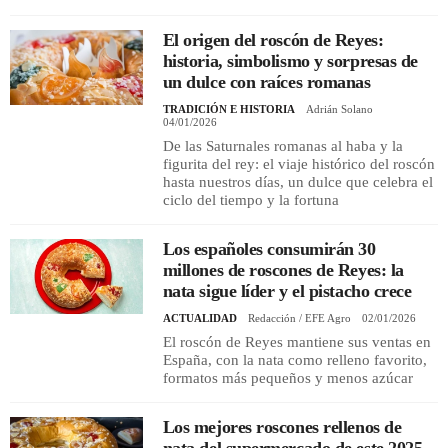
El origen del roscón de Reyes:
historia, simbolismo y sorpresas de
un dulce con raíces romanas
TRADICIÓN E HISTORIA
Adrián Solano
04/01/2026
De las Saturnales romanas al haba y la
figurita del rey: el viaje histórico del roscón
hasta nuestros días, un dulce que celebra el
ciclo del tiempo y la fortuna
Los españoles consumirán 30
millones de roscones de Reyes: la
nata sigue líder y el pistacho crece
ACTUALIDAD
Redacción / EFE Agro
02/01/2026
El roscón de Reyes mantiene sus ventas en
España, con la nata como relleno favorito,
formatos más pequeños y menos azúcar
Los mejores roscones rellenos de
nata del supermercado de este 2025