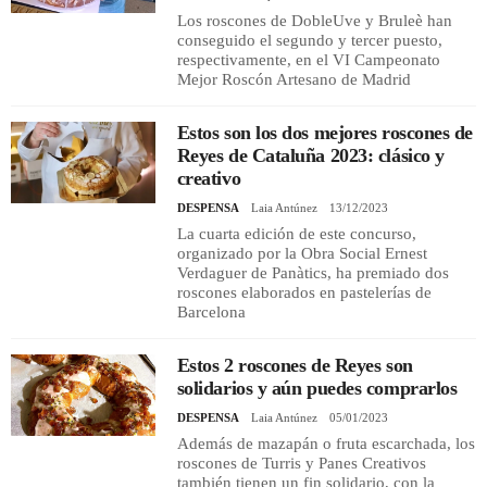
Los roscones de DobleUve y Bruleè han
conseguido el segundo y tercer puesto,
respectivamente, en el VI Campeonato
Mejor Roscón Artesano de Madrid
Estos son los dos mejores roscones de
Reyes de Cataluña 2023: clásico y
creativo
DESPENSA
Laia Antúnez
13/12/2023
La cuarta edición de este concurso,
organizado por la Obra Social Ernest
Verdaguer de Panàtics, ha premiado dos
roscones elaborados en pastelerías de
Barcelona
Estos 2 roscones de Reyes son
solidarios y aún puedes comprarlos
DESPENSA
Laia Antúnez
05/01/2023
Además de mazapán o fruta escarchada, los
roscones de Turris y Panes Creativos
también tienen un fin solidario, con la