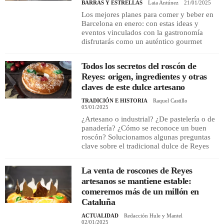
BARRAS Y ESTRELLAS
Laia Antúnez
21/01/2025
Los mejores planes para comer y beber en
Barcelona en enero: con estas ideas y
eventos vinculados con la gastronomía
disfrutarás como un auténtico gourmet
Todos los secretos del roscón de
Reyes: origen, ingredientes y otras
claves de este dulce artesano
TRADICIÓN E HISTORIA
Raquel Castillo
05/01/2025
¿Artesano o industrial? ¿De pastelería o de
panadería? ¿Cómo se reconoce un buen
roscón? Solucionamos algunas preguntas
clave sobre el tradicional dulce de Reyes
La venta de roscones de Reyes
artesanos se mantiene estable:
comeremos más de un millón en
Cataluña
ACTUALIDAD
Redacción Hule y Mantel
02/01/2025