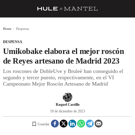
RECETAS
Home
Despensa
TRUCOS
DESPENSA
DESPENSA
Umikobake elabora el mejor roscón
BARRAS Y ESTRELLAS
de Reyes artesano de Madrid 2023
Los roscones de DobleUve y Bruleè han conseguido el
DÓNDE COMER
segundo y tercer puesto, respectivamente, en el VI
ÍDOLOS DE MESAS
Campeonato Mejor Roscón Artesano de Madrid
CUADERNO DE VIAJE
Raquel Castillo
TRADICIÓN
18 de diciembre de 2023
MENÚ DEL DÍA
Guardar
A CUCHILLO