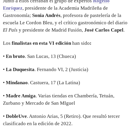
Junto a ellos cerraban el grupo de expertos
Rogelio
Enríquez
, presidente de la Academia Madrileña de
Gastronomía;
Sonia Andrés
, profesora de pastelería de la
escuela Le Cordon Bleu, y el crítico gastronómico del diario
El País
y presidente de Madrid Fusión,
José Carlos Capel
.
Los
finalistas en esta VI edición
han sido
:
•
En bruto
. San Lucas, 13 (Chueca)
•
La Duquesita
. Fernando VI, 2 (Justicia)
•
Mindanao
. Castuera, 17 (La Latina)
•
Madre Amiga
. Varias tiendas en Chambería, Tetuán,
Zurbano y Mercado de San MIguel
•
DobleUve
. Antonio Arias, 5 (Retiro). Que resultó tercer
clasificado en la edición de 2022.