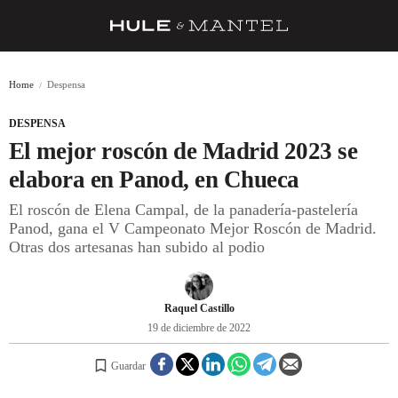
RECETAS
Home
Despensa
TRUCOS
DESPENSA
DESPENSA
El mejor roscón de Madrid 2023 se
BARRAS Y ESTRELLAS
elabora en Panod, en Chueca
El roscón de Elena Campal, de la panadería-pastelería
DÓNDE COMER
Panod, gana el V Campeonato Mejor Roscón de Madrid.
ÍDOLOS DE MESAS
Otras dos artesanas han subido al podio
CUADERNO DE VIAJE
Raquel Castillo
TRADICIÓN
19 de diciembre de 2022
MENÚ DEL DÍA
Guardar
A CUCHILLO