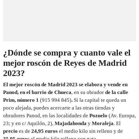
¿Dónde se compra y cuanto vale el
mejor roscón de Reyes de Madrid
2023?
El mejor roscón de Madrid 2023 se elabora y vende en
Panod, en el barrio de Chueca
, en su obrador
de la calle
Prim, número 1
(915 994 845)
.
Si la capital te queda un
poco alejada, puedes acercarte a las otras tiendas y
obradores Panod, en las localidades de
Pozuelo
(Av. Europa,
23; y en c/ Aquilón, 2),
Majadahonda
y
Moraleja
. El
precio
es de
24,95 euros
el medio kilo sin relleno y de
35,95 euros
el medio kilo relleno con nata.