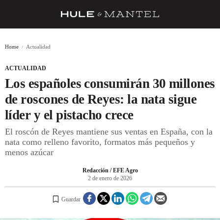
RECETAS
Home
Actualidad
TRUCOS
ACTUALIDAD
DESPENSA
Los españoles consumirán 30 millones
BARRAS Y ESTRELLAS
de roscones de Reyes: la nata sigue
líder y el pistacho crece
DÓNDE COMER
El roscón de Reyes mantiene sus ventas en España, con la
ÍDOLOS DE MESAS
nata como relleno favorito, formatos más pequeños y
menos azúcar
CUADERNO DE VIAJE
Redacción / EFE Agro
TRADICIÓN
2 de enero de 2026
MENÚ DEL DÍA
Guardar
A CUCHILLO