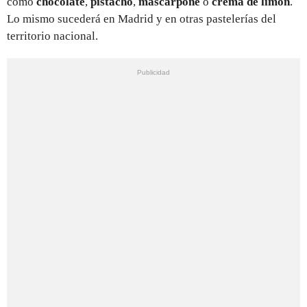
como
chocolate
,
pistacho
,
mascarpone
o
crema de limón
.
Lo mismo sucederá en Madrid y en otras pastelerías del
territorio nacional.