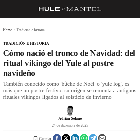
RECETAS
Home
Tradición e historia
TRUCOS
TRADICIÓN E HISTORIA
DESPENSA
Cómo nació el tronco de Navidad: del
BARRAS Y ESTRELLAS
ritual vikingo del Yule al postre
navideño
DÓNDE COMER
También conocido como 'bûche de Noël' o 'yule log', es
ÍDOLOS DE MESAS
más que un postre festivo: su origen se remonta a antiguos
rituales vikingos ligados al solsticio de invierno
CUADERNO DE VIAJE
TRADICIÓN
Adrián Solano
MENÚ DEL DÍA
24 de diciembre de 2025
A CUCHILLO
Guardar