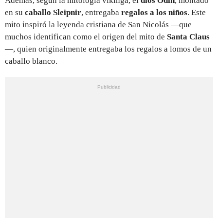
Además, según la mitología vikinga, el
dios Odín
, montado
en su
caballo
Sleipnir
, entregaba
regalos a los niños
. Este
mito inspiró la leyenda cristiana de San Nicolás —que
muchos identifican como el origen del mito de
Santa Claus
—, quien originalmente entregaba los regalos a lomos de un
caballo blanco.