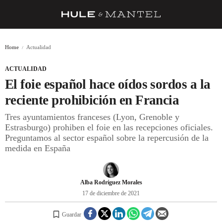
RECETAS
Home
Actualidad
TRUCOS
ACTUALIDAD
DESPENSA
El foie español hace oídos sordos a la
BARRAS Y ESTRELLAS
reciente prohibición en Francia
Tres ayuntamientos franceses (Lyon, Grenoble y
DÓNDE COMER
Estrasburgo) prohiben el foie en las recepciones oficiales.
ÍDOLOS DE MESAS
Preguntamos al sector español sobre la repercusión de la
medida en España
CUADERNO DE VIAJE
TRADICIÓN
Alba Rodríguez Morales
MENÚ DEL DÍA
17 de diciembre de 2021
A CUCHILLO
Guardar