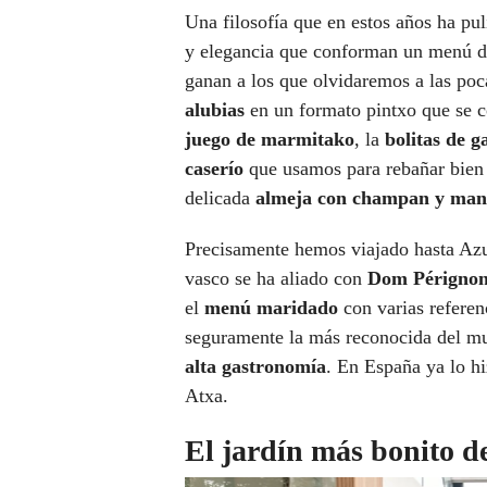
Una filosofía que en estos años ha pu
y elegancia que conforman un menú de
ganan a los que olvidaremos a las poca
alubias
en un formato pintxo que se 
juego de marmitako
, la
bolitas de 
caserío
que usamos para rebañar bien 
delicada
almeja con champan y mant
Precisamente hemos viajado hasta Az
vasco se ha aliado con
Dom Périgno
el
menú maridado
con varias refere
seguramente la más reconocida del m
alta gastronomía
. En España ya lo h
Atxa.
El jardín más bonito 