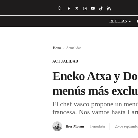
RECETAS
Home
Actualidad
ACTUALIDAD
Eneko Atxa y Do
menús más exclus
El chef vasco propone un menú
francesa. Nos vamos hasta Larr
Iker Morán
Periodista
26 de septiemb