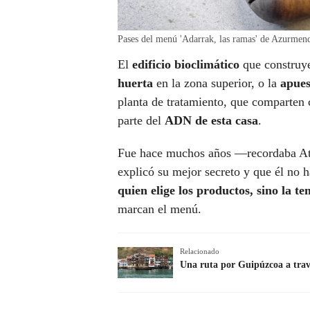
Pases del menú 'Adarrak, las ramas' de Azurmend
El
edificio bioclimático
que construye
huerta
en la zona superior, o la
apues
planta de tratamiento, que comparten
parte del
ADN de esta casa
.
Fue hace muchos años —recordaba A
explicó su mejor secreto y que él no 
quien elige los productos, sino la t
marcan el menú.
Relacionado
Una ruta por Guipúzcoa a travé