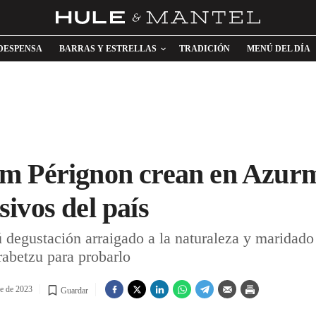
DESPENSA
BARRAS Y ESTRELLAS
TRADICIÓN
MENÚ DEL DÍA
m Pérignon crean en Azurm
ivos del país
 degustación arraigado a la naturaleza y maridad
abetzu para probarlo
re de 2023
Guardar