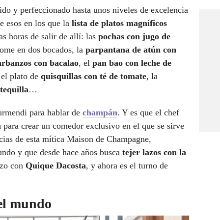
lido y perfeccionado hasta unos niveles de excelencia
 esos en los que la
lista de platos magníficos
s horas de salir de allí: las
pochas con jugo de
come en dos bocados, la
parpantana de atún con
garbanzos con bacalao
, el
pan bao con leche de
el plato de
quisquillas con té de tomate
, la
equilla
…
urmendi para hablar de
champán
. Y es que el chef
n
para crear un comedor exclusivo en el que se sirve
ncias de esta mítica Maison de Champagne,
undo y que desde hace años busca
tejer lazos con la
izo con
Quique Dacosta
, y ahora es el turno de
del mundo