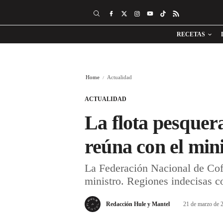
RECETAS
Home
Actualidad
ACTUALIDAD
La flota pesquer
reúna con el min
La Federación Nacional de Cofr
ministro. Regiones indecisas c
Redacción Hule y Mantel
21 de marzo de 