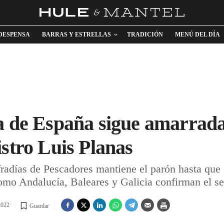
DESPENSA
BARRAS Y ESTRELLAS
TRADICIÓN
MENÚ DEL DÍA
a de España sigue amarrada
istro Luis Planas
adías de Pescadores mantiene el parón hasta que 
omo Andalucía, Baleares y Galicia confirman el s
2022
Guardar