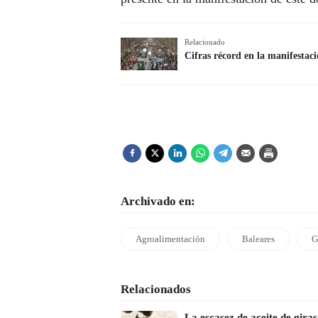
Relacionado
Cifras récord en la manifesta
Archivado en:
Agroalimentación
Baleares
G
Relacionados
La escasez de aceite de gira