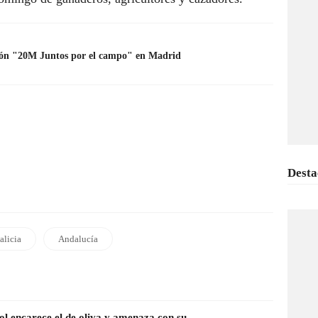
ción "20M Juntos por el campo" en Madrid
Desta
alicia
Andalucía
sol encarece el de oliva y amenaza con su