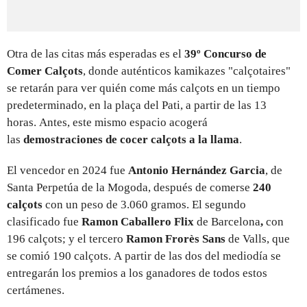
Otra de las citas más esperadas es el
39º Concurso de
Comer Calçots
, donde auténticos kamikazes "calçotaires"
se retarán para ver
quién come más calçots en un tiempo
predeterminado, en la plaça del Pati, a partir de las 13
horas. Antes, este mismo espacio acogerá
las
demostraciones de cocer calçots a la llama
.
El vencedor en 2024 fue
Antonio Hernández Garcia
,
de
Santa Perpetúa de la Mogoda, después de comerse
240
calçots
con un peso de 3.060 gramos. El segundo
clasificado fue
Ramon Caballero Flix
de Barcelona
,
con
196 calçots; y el tercero
Ramon Frorès Sans
de Valls, que
se comió 190 calçots. A partir de las dos del mediodía se
entregarán los premios a los ganadores de todos estos
certámenes.