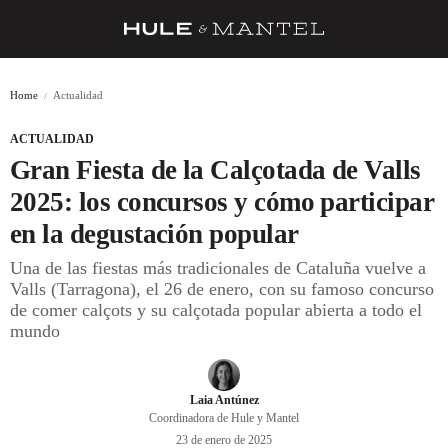
RECETAS
Home
Actualidad
TRUCOS
ACTUALIDAD
DESPENSA
Gran Fiesta de la Calçotada de Valls
BARRAS Y ESTRELLAS
2025: los concursos y cómo participar
en la degustación popular
DÓNDE COMER
Una de las fiestas más tradicionales de Cataluña vuelve a
ÍDOLOS DE MESAS
Valls (Tarragona), el 26 de enero, con su famoso concurso
de comer calçots y su calçotada popular abierta a todo el
CUADERNO DE VIAJE
mundo
TRADICIÓN
MENÚ DEL DÍA
Laia Antúnez
Coordinadora de Hule y Mantel
A CUCHILLO
23 de enero de 2025