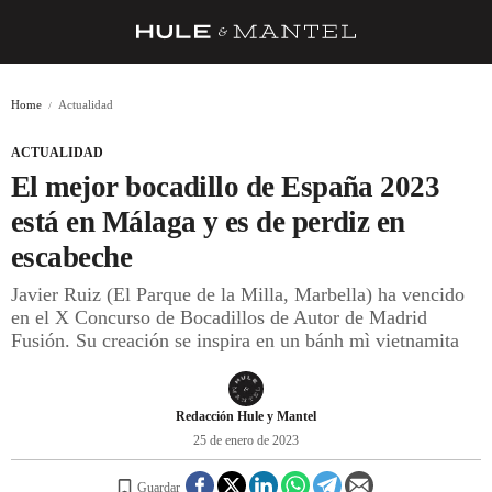
RECETAS
Home
Actualidad
TRUCOS
ACTUALIDAD
DESPENSA
El mejor bocadillo de España 2023
BARRAS Y ESTRELLAS
está en Málaga y es de perdiz en
escabeche
DÓNDE COMER
Javier Ruiz (El Parque de la Milla, Marbella) ha vencido
ÍDOLOS DE MESAS
en el X Concurso de Bocadillos de Autor de Madrid
Fusión. Su creación se inspira en un bánh mì vietnamita
CUADERNO DE VIAJE
TRADICIÓN
Redacción Hule y Mantel
MENÚ DEL DÍA
25 de enero de 2023
A CUCHILLO
Guardar