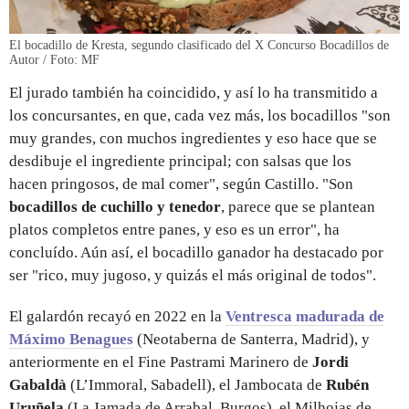
El bocadillo de Kresta, segundo clasificado del X Concurso Bocadillos de
Autor / Foto: MF
El jurado también ha coincidido, y así lo ha transmitido a
los concursantes, en que, cada vez más, los bocadillos "son
muy grandes, con muchos ingredientes y eso hace que se
desdibuje el ingrediente principal; con salsas que los
hacen pringosos, de mal comer", según Castillo. "Son
bocadillos de cuchillo y tenedor
, parece que se plantean
platos completos entre panes, y eso es un error", ha
concluído. Aún así, el bocadillo ganador ha destacado por
ser "rico, muy jugoso, y quizás el más original de todos".
El galardón recayó en 2022 en la
Ventresca madurada de
Máximo Benagues
(Neotaberna de Santerra, Madrid), y
anteriormente en el Fine Pastrami Marinero de
Jordi
Gabaldà
(L’Immoral, Sabadell), el Jambocata de
Rubén
Uruñela
(La Jamada de Arrabal, Burgos), el Milhojas de