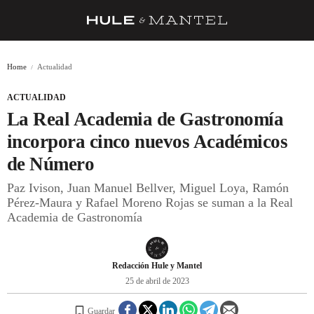
RECETAS
Home
Actualidad
TRUCOS
ACTUALIDAD
DESPENSA
La Real Academia de Gastronomía
BARRAS Y ESTRELLAS
incorpora cinco nuevos Académicos
de Número
DÓNDE COMER
Paz Ivison, Juan Manuel Bellver, Miguel Loya, Ramón
ÍDOLOS DE MESAS
Pérez-Maura y Rafael Moreno Rojas se suman a la Real
Academia de Gastronomía
CUADERNO DE VIAJE
TRADICIÓN
Redacción Hule y Mantel
MENÚ DEL DÍA
25 de abril de 2023
A CUCHILLO
Guardar