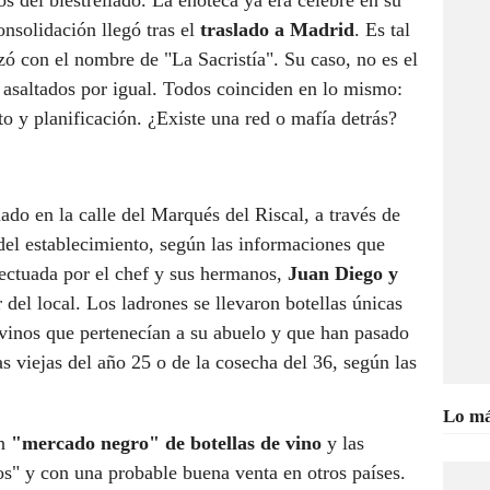
s del biestrellado. La enoteca ya era célebre en su
onsolidación llegó tras el
traslado a Madrid
. Es tal
izó con el nombre de "La Sacristía". Su caso, no es el
n
asaltados por igual. Todos coinciden en lo mismo:
 y planificación. ¿Existe una red o mafía detrás?
uado en la calle del Marqués del Riscal, a través de
del establecimiento, según las informaciones que
efectuada por el chef y sus hermanos,
Juan Diego y
r del local. Los ladrones se llevaron botellas únicas
vinos que pertenecían a su abuelo y que han pasado
s viejas del año 25 o de la cosecha del 36, según las
Lo má
un
"mercado negro" de botellas de vino
y las
s" y con una probable buena venta en otros países.