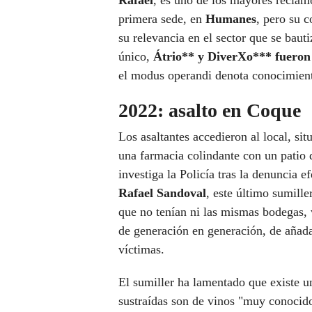
Rafael
, es uno de los mayores reclamo
primera sede, en
Humanes
, pero su c
su relevancia en el sector que se baut
único,
Átrio** y DiverXo*** fuero
el modus operandi denota conocimiento
2022: asalto en Coque
Los asaltantes accedieron al local, sit
una farmacia colindante con un patio 
investiga la Policía tras la denuncia 
Rafael Sandoval
, este último sumille
que no tenían ni las mismas bodegas, 
de generación en generación, de añada
víctimas.
El sumiller ha lamentado que existe 
sustraídas son de vinos "muy conocido