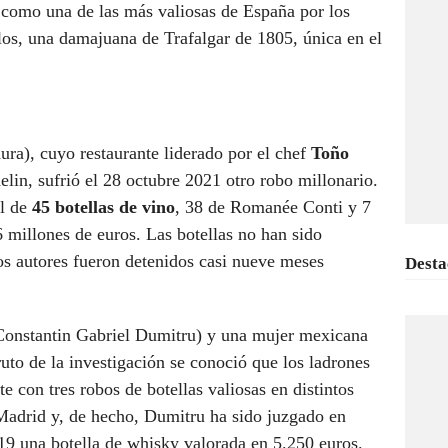
como una de las más valiosas de España por los
los, una damajuana de Trafalgar de 1805, única en el
ra), cuyo restaurante liderado por el chef
Toño
elin, sufrió el 28 octubre 2021 otro robo millonario.
al de
45 botellas de vino
, 38 de Romanée Conti y 7
millones de euros. Las botellas no han sido
tos autores fueron detenidos casi nueve meses
Desta
Constantin Gabriel Dumitru) y una mujer mexicana
uto de la investigación se conoció que los ladrones
e con tres robos de botellas valiosas en distintos
 Madrid y, de hecho, Dumitru ha sido juzgado en
019 una botella de whisky valorada en 5.250 euros.