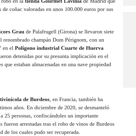
 robo en la
tienda Gourmet Lavinia
de Madrid que
os de coñac valoradas en unos 100.000 euros por sus
Licors Grau
de Palafrugell (Girona) se llevaron siete
 del renombrado champán Dom Pérignom, con un
Y en el
Polígono industrial Cuarte de Huerva
ueron detenidas por su presunta implicación en el
res que estaban almacenadas en una nave propiedad
itivinícola de Burdeos
, en Francia, también ha
últimos años. En diciembre de 2020, se desmanteló
o a 25 personas, confiscándoles un importante
s fueron arrestadas tras el robo de vinos de Burdeos
ad de los cuales pudo ser recuperada.