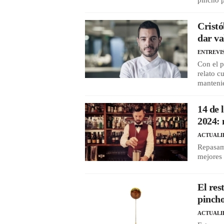
pincho p
Crist
dar va
ENTREVI
Con el p
relato c
mantenie
14 de 
2024: 
ACTUALI
Repasam
mejores 
El res
pincho
ACTUALI