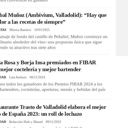
ara convertirse en ganador
óbal Muñoz (Ambivium, Valladolid): “Hay que
lor a las recetas de siempre”
STAS
Mónica Ramírez
19/01/2025
aisaje de fondo del castillo de Peñafiel, Muñoz construye un
ulinario alrededor del vino: una propuesta única que sigue
ndo su atractivo tras siete años
la Rosa y Borja Insa premiados en FIBAR
mejor coctelería y mejor bartender
DAD
Laia Antúnez
06/11/2024
os todos los ganadores de los Premios FIBAR 2024 a los
bartenders, coctelerías, aperturas, menús y bebidas del país
taurante Trasto de Valladolid elabora el mejor
 de España 2023: un roll de lechazo
DAD
Redacción Hule y Mantel
09/11/2023