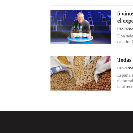
5 vino
el exp
DESPENS
Una sele
catador 
Todas 
DESPENS
España e
elaborad
te ofrec