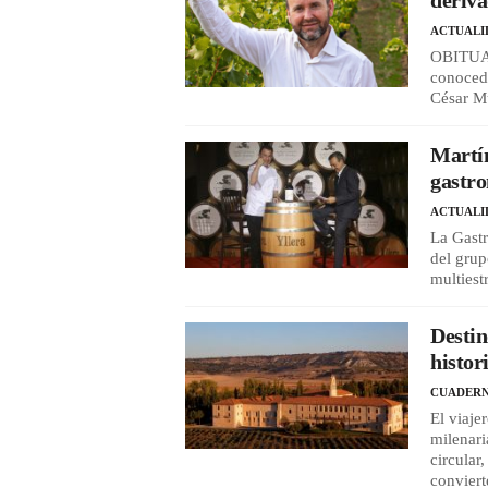
ACTUALI
OBITUARI
conocedo
César Mu
Martí
gastro
ACTUALI
La Gastr
del grup
multiest
Destin
histor
CUADERN
El viaje
milenari
circular
conviert