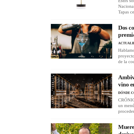
Estos so
Naciona
Tapas ce
Dos co
premi
ACTUALI
Hablamo
proyect
de la co
Ambivi
vino e
DÓNDE 
CRÓNICA 
un menú 
proceden
Muere
deriv