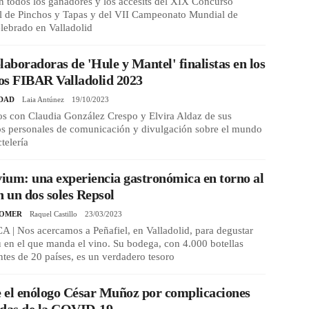
n todos los ganadores y los accésits del XIX Concurso
l de Pinchos y Tapas y del VII Campeonato Mundial de
lebrado en Valladolid
laboradoras de 'Hule y Mantel' finalistas en los
os FIBAR Valladolid 2023
DAD
Laia Antúnez
19/10/2023
s con Claudia González Crespo y Elvira Aldaz de sus
os personales de comunicación y divulgación sobre el mundo
ctelería
um: una experiencia gastronómica en torno al
n un dos soles Repsol
COMER
Raquel Castillo
23/03/2023
| Nos acercamos a Peñafiel, en Valladolid, para degustar
en el que manda el vino. Su bodega, con 4.000 botellas
tes de 20 países, es un verdadero tesoro
 el enólogo César Muñoz por complicaciones
adas de la COVID-19