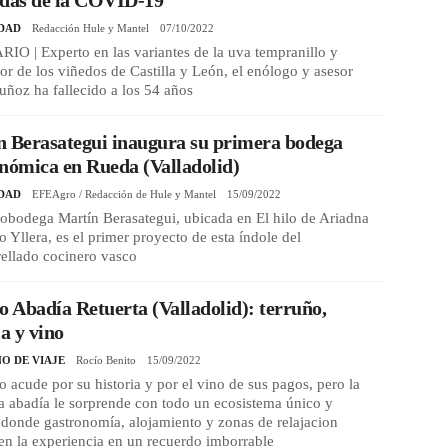
DAD
Redacción Hule y Mantel
07/10/2022
O | Experto en las variantes de la uva tempranillo y
r de los viñedos de Castilla y León, el enólogo y asesor
ñoz ha fallecido a los 54 años
n Berasategui inaugura su primera bodega
nómica en Rueda (Valladolid)
DAD
EFEAgro / Redacción de Hule y Mantel
15/09/2022
obodega Martín Berasategui, ubicada en El hilo de Ariadna
o Yllera, es el primer proyecto de esta índole del
rellado cocinero vasco
o Abadía Retuerta (Valladolid): terruño,
ia y vino
O DE VIAJE
Rocío Benito
15/09/2022
ro acude por su historia y por el vino de sus pagos, pero la
a abadía le sorprende con todo un ecosistema único y
, donde gastronomía, alojamiento y zonas de relajacion
en la experiencia en un recuerdo imborrable