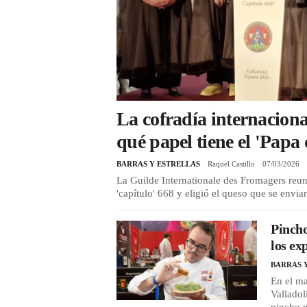
La cofradía internaciona
qué papel tiene el 'Papa 
BARRAS Y ESTRELLAS
Raquel Castillo
07/03/2026
La Guilde Internationale des Fromagers reun
'capítulo' 668 y eligió el queso que se envia
Pincho
los ex
BARRAS 
En el m
Valladol