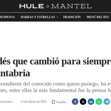
DESPENSA
BARRAS Y ESTRELLAS
TRADICIÓN
MENÚ DEL DÍA
dés que cambió para siempr
ntabria
scendiente del conocido como queso pasiego, ha e
nes, entre ellas la más fundamental fue la prensa 
stronómica
25 de febrero de 2022
Guardar